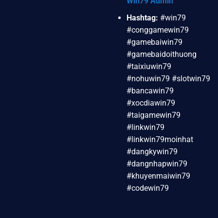
Win79 Admin
Hashtag:
#win79
#conggamewin79
#gamebaiwin79
#gamebaidoithuong
#taixiuwin79
#nohuwin79 #slotwin79
#bancawin79
#xocdiawin79
#taigamewin79
#linkwin79
#linkwin79moinhat
#dangkywin79
#dangnhapwin79
#khuyenmaiwin79
#codewin79