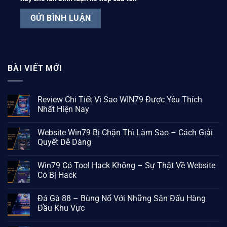
BÀI VIẾT MỚI
Review Chi Tiết Vì Sao WIN79 Được Yêu Thích
Nhất Hiện Nay
Website Win79 Bị Chặn Thì Làm Sao – Cách Giải
Quyết Dễ Dàng
Win79 Có Tool Hack Không – Sự Thật Về Website
Có Bị Hack
Đá Gà 88 – Bùng Nổ Với Những Sân Đấu Hàng
Đầu Khu Vực