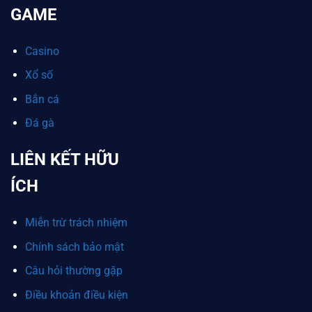
GAME
Casino
Xổ số
Bắn cá
Đá gà
LIÊN KẾT HỮU
ÍCH
Miễn trừ trách nhiệm
Chính sách bảo mật
Câu hỏi thường gặp
Điều khoản điều kiện