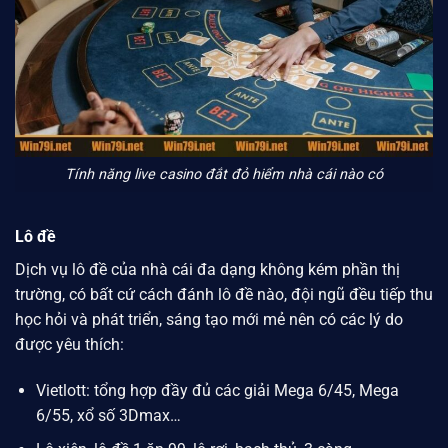
Tính năng live casino đắt đỏ hiểm nhà cái nào có
Lô đề
Dịch vụ lô đề của nhà cái đa dạng không kém phần thị
trường, có bất cứ cách đánh lô đề nào, đội ngũ đều tiếp thu
học hỏi và phát triển, sáng tạo mới mẻ nên có
các lý do
được yêu thích
:
Vietlott: tổng hợp đầy đủ các giải Mega 6/45, Mega
6/55, xổ số 3Dmax…