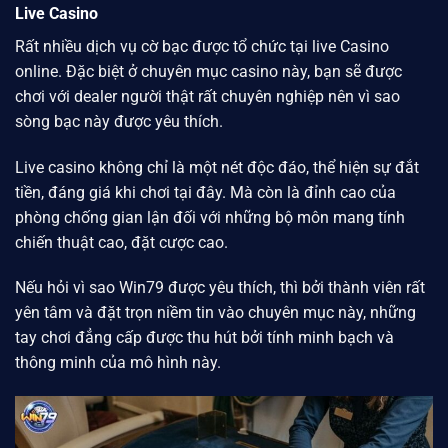
Live Casino
Rất nhiều dịch vụ cờ bạc được tổ chức tại live Casino
online. Đặc biệt ở chuyên mục casino này, bạn sẽ được
chơi với dealer người thật rất chuyên nghiệp nên
vì sao
sòng bạc này được yêu thích
.
Live casino không chỉ là một nét độc đáo, thể hiện sự đắt
tiền, đáng giá khi chơi tại đây. Mà còn là đỉnh cao của
phòng chống gian lận đối với những bộ môn mang tính
chiến thuật cao, đặt cược cao.
Nếu hỏi
vì sao Win79 được yêu thích
, thì bởi thành viên rất
yên tâm và đặt trọn niềm tin vào chuyên mục này, những
tay chơi đẳng cấp được thu hút bởi tính minh bạch và
thông minh của mô hình này.