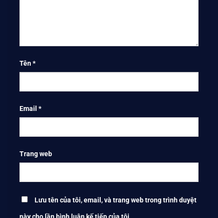
Tên
*
Email
*
Trang web
Lưu tên của tôi, email, và trang web trong trình duyệt
này cho lần bình luận kế tiếp của tôi.