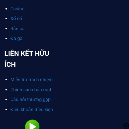
Casino
Xổ số
Bắn cá
Đá gà
LIÊN KẾT HỮU
ÍCH
Miễn trừ trách nhiệm
Chính sách bảo mật
Câu hỏi thường gặp
Điều khoản điều kiện