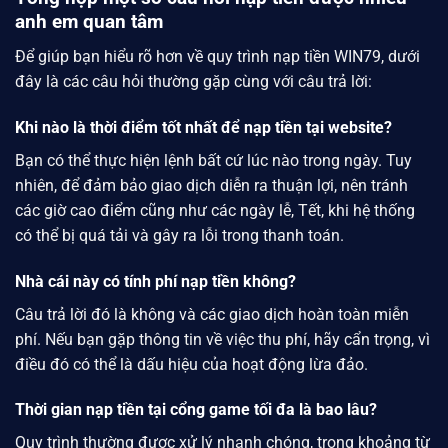
anh em quan tâm
Để giúp bạn hiểu rõ hơn về quy trình
nạp tiền WIN79
, dưới
đây là các câu hỏi thường gặp cùng với câu trả lời:
Khi nào là thời điểm tốt nhất để nạp tiền tại website?
Bạn có thể thực hiện lệnh bất cứ lúc nào trong ngày. Tuy
nhiên, để đảm bảo giao dịch diễn ra thuận lợi, nên tránh
các giờ cao điểm cũng như các ngày lễ, Tết, khi hệ thống
có thể bị quá tải và gây ra lỗi trong thanh toán.
Nhà cái này có tính phí nạp tiền không?
Câu trả lời đó là không và các giao dịch hoàn toàn miễn
phí. Nếu bạn gặp thông tin về việc thu phí, hãy cẩn trọng, vì
điều đó có thể là dấu hiệu của hoạt động lừa đảo.
Thời gian nạp tiền tại cổng game tối đa là bao lâu?
Quy trình thường được xử lý nhanh chóng, trong khoảng từ