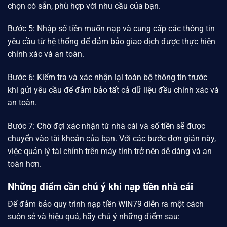
chọn có sẵn, phù hợp với nhu cầu của bạn.
Bước 5: Nhập số tiền muốn nạp và cung cấp các thông tin
yêu cầu từ hệ thống để đảm bảo giao dịch được thực hiện
chính xác và an toàn.
Bước 6: Kiểm tra và xác nhận lại toàn bộ thông tin trước
khi gửi yêu cầu để đảm bảo tất cả dữ liệu đều chính xác và
an toàn.
Bước 7: Chờ đợi xác nhận từ nhà cái và số tiền sẽ được
chuyển vào tài khoản của bạn. Với các bước đơn giản này,
việc quản lý tài chính trên máy tính trở nên dễ dàng và an
toàn hơn.
Những điểm cần chú ý khi nạp tiền nhà cái
Để đảm bảo quy trình nạp tiền WIN79 diễn ra một cách
suôn sẻ và hiệu quả, hãy chú ý những điểm sau: