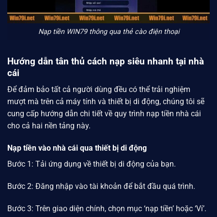
Nạp tiền WIN79 thông qua thẻ cào điện thoại
Hướng dẫn tân thủ cách nạp siêu nhanh tại nhà
cái
Để đảm bảo tất cả người dùng đều có thể trải nghiệm
mượt mà trên cả máy tính và thiết bị di động, chúng tôi sẽ
cung cấp hướng dẫn chi tiết về quy trình nạp tiền nhà cái
cho cả hai nền tảng này.
Nạp tiền vào nhà cái qua thiết bị di động
Bước 1: Tải ứng dụng về thiết bị di động của bạn.
Bước 2: Đăng nhập vào tài khoản để bắt đầu quá trình.
Bước 3: Trên giao diện chính, chọn mục ‘nạp tiền’ hoặc ‘Ví’.