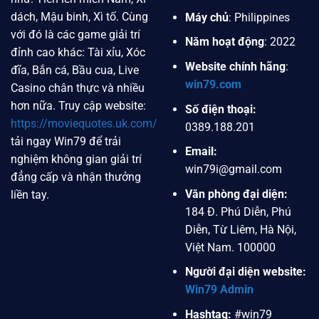
dách, Mậu binh, Xì tố. Cùng
Máy chủ
: Philippines
với đó là các game giải trí
Năm hoạt động
: 2022
đỉnh cao khác: Tài xỉu, Xóc
Website chính hãng
:
đĩa, Bắn cá, Bầu cua, Live
win79.com
Casino chân thực và nhiều
hơn nữa. Truy cập website:
Số điện thoại:
https://moviequotes.uk.com/
0389.188.201
tải ngay Win79 để trải
Email:
nghiệm không gian giải trí
win79i@gmail.com
đẳng cấp và nhận thưởng
Văn phòng đại diện:
liền tay.
184 Đ. Phú Diễn, Phú
Diễn, Từ Liêm, Hà Nội,
Việt Nam. 100000
Người đại diện website:
Win79 Admin
Hashtag:
#win79