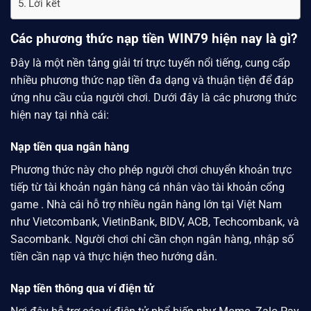
Lời kết
Các phương thức nạp tiền WIN79 hiện nay là gì?
Đây là một nền tảng giải trí trực tuyến nổi tiếng, cung cấp
nhiều phương thức nạp tiền đa dạng và thuận tiện để đáp
ứng nhu cầu của người chơi. Dưới đây là các phương thức
hiện nay tại nhà cái:
Nạp tiền qua ngân hàng
Phương thức này cho phép người chơi chuyển khoản trực
tiếp từ tài khoản ngân hàng cá nhân vào tài khoản cổng
game . Nhà cái hỗ trợ nhiều ngân hàng lớn tại Việt Nam
như Vietcombank, VietinBank, BIDV, ACB, Techcombank, và
Sacombank. Người chơi chỉ cần chọn ngân hàng, nhập số
tiền cần nạp và thực hiện theo hướng dẫn.
Nạp tiền thông qua ví điện tử