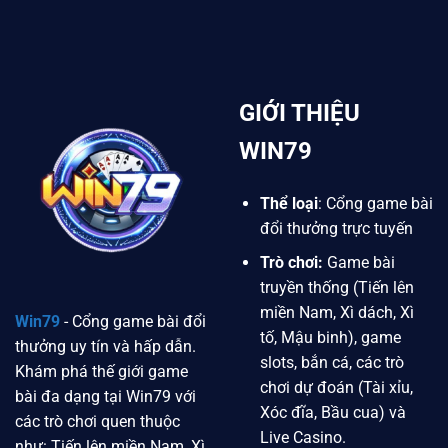
GIỚI THIỆU
WIN79
Thể loại
: Cổng game bài
đổi thưởng trực tuyến
Trò chơi:
Game bài
truyền thống (Tiến lên
miền Nam, Xì dách, Xì
Win79
- Cổng game bài đổi
tố, Mậu binh), game
thưởng uy tín và hấp dẫn.
slots, bắn cá, các trò
Khám phá thế giới game
chơi dự đoán (Tài xỉu,
bài đa dạng tại Win79 với
Xóc đĩa, Bầu cua) và
các trò chơi quen thuộc
Live Casino.
như: Tiến lên miền Nam, Xì