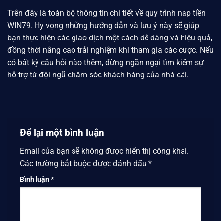
Trên đây là toàn bộ thông tin chi tiết về quy trình
nạp tiền
WIN79
. Hy vọng những hướng dẫn và lưu ý này sẽ giúp
bạn thực hiện các giao dịch một cách dễ dàng và hiệu quả,
đồng thời nâng cao trải nghiệm khi tham gia các cược. Nếu
có bất kỳ câu hỏi nào thêm, đừng ngần ngại tìm kiếm sự
hỗ trợ từ đội ngũ chăm sóc khách hàng của nhà cái.
Để lại một bình luận
Email của bạn sẽ không được hiển thị công khai.
Các trường bắt buộc được đánh dấu
*
Bình luận
*