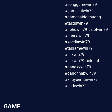
#conggamewin79
#gamebaiwin79
#gamebaidoithuong
#taixiuwin79
#nohuwin79 #slotwin79
#bancawin79
#xocdiawin79
#taigamewin79
#linkwin79
#linkwin79moinhat
#dangkywin79
#dangnhapwin79
#khuyenmaiwin79
#codewin79
GAME