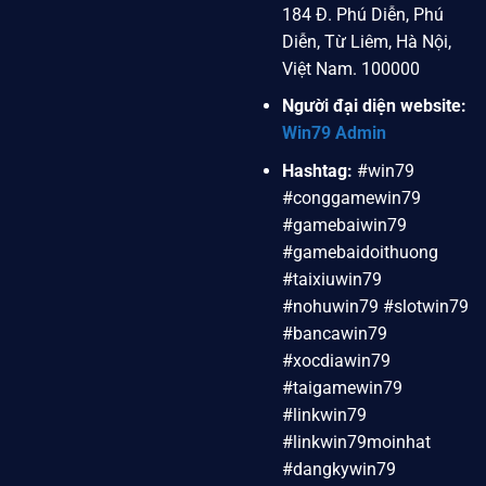
184 Đ. Phú Diễn, Phú
Diễn, Từ Liêm, Hà Nội,
Việt Nam. 100000
Người đại diện website:
Win79 Admin
Hashtag:
#win79
#conggamewin79
#gamebaiwin79
#gamebaidoithuong
#taixiuwin79
#nohuwin79 #slotwin79
#bancawin79
#xocdiawin79
#taigamewin79
#linkwin79
#linkwin79moinhat
#dangkywin79