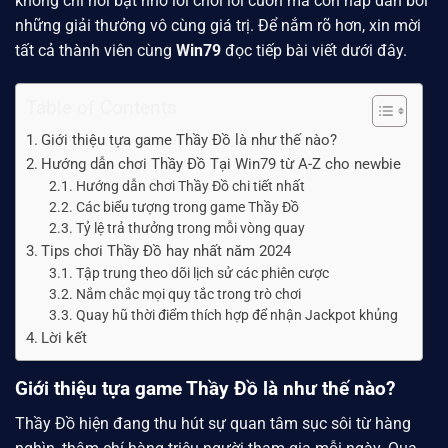
không chỉ nổi bật nhờ lối chơi lôi cuốn mà còn hấp dẫn bởi
những giải thưởng vô cùng giá trị. Để nắm rõ hơn, xin mời
tất cả thành viên cùng
Win79
đọc tiếp bài viết dưới đây.
Table of Contents
Giới thiệu tựa game Thầy Đồ là như thế nào?
Hướng dẫn chơi Thầy Đồ Tại Win79 từ A-Z cho newbie
Hướng dẫn chơi Thầy Đồ chi tiết nhất
Các biểu tượng trong game Thầy Đồ
Tỷ lệ trả thưởng trong mỗi vòng quay
Tips chơi Thầy Đồ hay nhất năm 2024
Tập trung theo dõi lịch sử các phiên cược
Nắm chắc mọi quy tắc trong trò chơi
Quay hũ thời điểm thích hợp để nhận Jackpot khủng
Lời kết
Giới thiệu tựa game Thầy Đồ là như thế nào?
Thầy Đồ hiện đang thu hút sự quan tâm sục sôi từ hàng