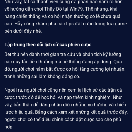
Như vậy, tất cả thành viên cũng đã phần nào nắm rõ hơn
về
hướng dẫn chơi Thầy Đồ
tại Win79. Thế nhưng, khả
năng chiến thắng và cơ hội nhận thưởng có lẽ chưa quá
cao. Hãy cùng khám phá các tips đặt cược trong tựa game
bên dưới đây nhé.
Tập trung theo dõi lịch sử các phiên cược
Bet thủ nên dành thời gian tra cứu và phân tích kỹ lưỡng
các quy tắc tiền thưởng mà hệ thống đang áp dụng. Qua
đó, người chơi nắm bắt được cơ hội tăng cường lợi nhuận,
tránh những sai lầm không đáng có.
Ngoài ra, người chơi cũng nên xem lại lịch sử các trận cá
cược trước đó để học hỏi và nạp thêm kinh nghiệm. Như
vậy, bản thân dễ dàng nhận diện những xu hướng và chiến
lược hiệu quả. Bằng cách xem xét những kết quả trước đây,
người chơi có thể điều chỉnh cách đặt cược sao cho phù
hợp.