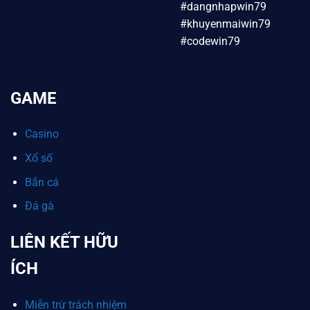
#dangnhapwin79
#khuyenmaiwin79
#codewin79
GAME
Casino
Xổ số
Bắn cá
Đá gà
LIÊN KẾT HỮU
ÍCH
Miễn trừ trách nhiệm