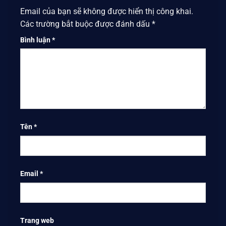
Email của bạn sẽ không được hiển thị công khai.
Các trường bắt buộc được đánh dấu
*
Bình luận
*
Tên
*
Email
*
Trang web