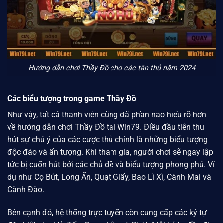
Hướng dẫn chơi Thầy Đồ cho các tân thủ năm 2024
Các biểu tượng trong game Thầy Đồ
Như vậy, tất cả thành viên cũng đã phần nào hiểu rõ hơn
về
hướng dẫn chơi Thầy Đồ
tại Win79. Điều đầu tiên thu
hút sự chú ý của các cược thủ chính là những biểu tượng
độc đáo và ấn tượng. Khi tham gia, người chơi sẽ ngay lập
tức bị cuốn hút bởi các chủ đề và biểu tượng phong phú. Ví
dụ như Cọ Bút, Long Ấn, Quạt Giấy, Bao Lì Xì, Cành Mai và
Cành Đào.
Bên cạnh đó, hệ thống trực tuyến còn cung cấp các ký tự