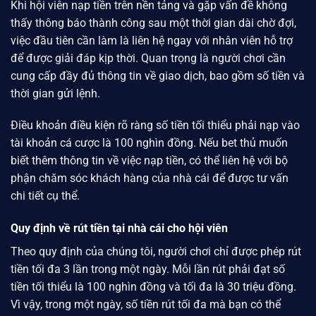
Khi hội viên nạp tiền trên nền tảng và gặp vấn đề không
thấy thông báo thành công sau một thời gian dài chờ đợi,
việc đầu tiên cần làm là liên hệ ngay với nhân viên hỗ trợ
để được giải đáp kịp thời. Quan trọng là người chơi cần
cung cấp đầy đủ thông tin về giao dịch, bao gồm số tiền và
thời gian gửi lệnh.
Điều khoản điều kiện
rõ ràng số tiền tối thiểu phải nạp vào
tài khoản cá cược là 100 nghìn đồng. Nếu bet thủ muốn
biết thêm thông tin về việc nạp tiền, có thể liên hệ với bộ
phận chăm sóc khách hàng của nhà cái để được tư vấn
chi tiết cụ thể.
Quy định về rút tiền tại nhà cái cho hội viên
Theo quy định của chúng tôi, người chơi chỉ được phép rút
tiền tối đa 3 lần trong một ngày. Mỗi lần rút phải đạt số
tiền tối thiểu là 100 nghìn đồng và tối đa là 30 triệu đồng.
Vì vậy, trong một ngày, số tiền rút tối đa mà bạn có thể