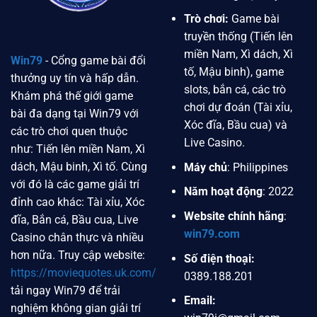
Trò chơi:
Game bài
truyền thống (Tiến lên
miền Nam, Xì dách, Xì
Win79
- Cổng game bài đổi
tố, Mậu binh), game
thưởng uy tín và hấp dẫn.
slots, bắn cá, các trò
Khám phá thế giới game
chơi dự đoán (Tài xỉu,
bài đa dạng tại Win79 với
Xóc đĩa, Bầu cua) và
các trò chơi quen thuộc
Live Casino.
như: Tiến lên miền Nam, Xì
dách, Mậu binh, Xì tố. Cùng
Máy chủ
: Philippines
với đó là các game giải trí
Năm hoạt động
: 2022
đỉnh cao khác: Tài xỉu, Xóc
Website chính hãng
:
đĩa, Bắn cá, Bầu cua, Live
win79.com
Casino chân thực và nhiều
hơn nữa. Truy cập website:
Số điện thoại:
https://moviequotes.uk.com/
0389.188.201
tải ngay Win79 để trải
Email:
nghiệm không gian giải trí