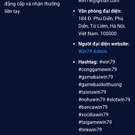
win79i@gmail.com
đẳng cấp và nhận thưởng
Văn phòng đại diện:
liền tay.
184 Đ. Phú Diễn, Phú
Diễn, Từ Liêm, Hà Nội,
Việt Nam. 100000
Người đại diện website:
Win79 Admin
Hashtag:
#win79
#conggamewin79
#gamebaiwin79
#gamebaidoithuong
#taixiuwin79
#nohuwin79 #slotwin79
#bancawin79
#xocdiawin79
#taigamewin79
#linkwin79