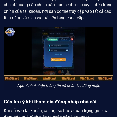
chơi đã cung cấp chính xác, bạn sẽ được chuyển đến trang
chính của tài khoản, nơi bạn có thể truy cập vào tất cả các
tính năng và dịch vụ mà nền tảng cung cấp.
Người chơi nhập thông tin cá nhân khi đăng nhập
Các lưu ý khi tham gia đăng nhập nhà cái
Khi đã vào tài khoản, có một số lưu ý quan trọng giúp bạn