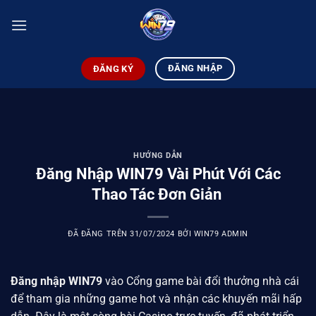
Chuyển
đến
nội
dung
ĐĂNG NHẬP
ĐĂNG KÝ
HƯỚNG DẪN
Đăng Nhập WIN79 Vài Phút Với Các
Thao Tác Đơn Giản
ĐÃ ĐĂNG TRÊN
31/07/2024
BỞI
WIN79 ADMIN
Đăng nhập WIN79
vào Cổng game bài đổi thưởng nhà cái
để tham gia những game hot và nhận các khuyến mãi hấp