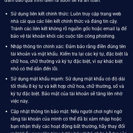
đảm bảo quá trình diễn ra suôn sẻ và an toàn:
Sử dụng liên kết chính thức: Luôn truy cập trang web
nhà cái qua các liên kết chính thức và đáng tin cậy.
Tránh các liên kết không rõ nguồn gốc hoặc email lạ để
bảo vệ tài khoản khỏi các cuộc tấn công phishing.
Nhập thông tin chính xác: Đảm bảo rằng điền đúng tên
tài khoản và mật khẩu. Kiểm tra lại các ký tự, đặc biệt là
chữ hoa, chữ thường và ký tự đặc biệt, vì sự khác biệt
nhỏ có thể dẫn đến lỗi.
Sử dụng mật khẩu mạnh: Sử dụng mật khẩu có độ dài
tối thiểu 8 ký tự và kết hợp chữ hoa, chữ thường, số và
ký tự đặc biệt. Bảo mật của tài khoản sẽ tăng lên nhờ
việc này.
Cập nhật thông tin bảo mật: Nếu người chơi nghi ngờ
rằng tài khoản của mình có thể đã bị xâm nhập hoặc
bạn nhận thấy các hoạt động bất thường, hãy thay đổi