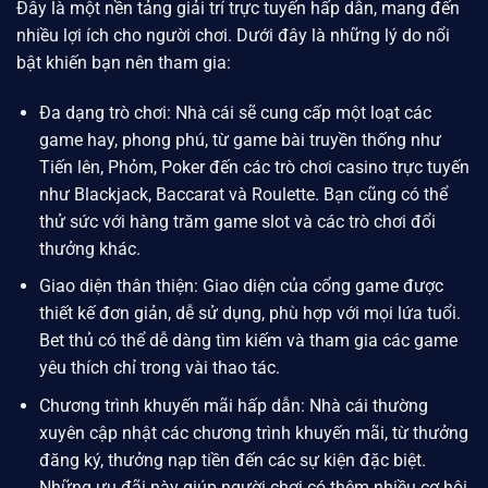
Đây là một nền tảng giải trí trực tuyến hấp dẫn, mang đến
nhiều lợi ích cho người chơi. Dưới đây là những lý do nổi
bật khiến bạn nên tham gia:
Đa dạng trò chơi: Nhà cái sẽ cung cấp một loạt các
game hay, phong phú, từ game bài truyền thống như
Tiến lên, Phỏm, Poker đến các trò chơi casino trực tuyến
như Blackjack, Baccarat và Roulette. Bạn cũng có thể
thử sức với hàng trăm game slot và các trò chơi đổi
thưởng khác.
Giao diện thân thiện: Giao diện của cổng game được
thiết kế đơn giản, dễ sử dụng, phù hợp với mọi lứa tuổi.
Bet thủ có thể dễ dàng tìm kiếm và tham gia các game
yêu thích chỉ trong vài thao tác.
Chương trình khuyến mãi hấp dẫn: Nhà cái thường
xuyên cập nhật các chương trình khuyến mãi, từ thưởng
đăng ký, thưởng nạp tiền đến các sự kiện đặc biệt.
Những ưu đãi này giúp người chơi có thêm nhiều cơ hội