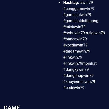
Hashtag:
#win79
#conggamewin79
#gamebaiwin79
#gamebaidoithuong
#taixiuwin79
#nohuwin79 #slotwin79
#bancawin79
#xocdiawin79
#taigamewin79
#linkwin79
#linkwin79moinhat
#dangkywin79
#dangnhapwin79
#khuyenmaiwin79
#codewin79
GAME