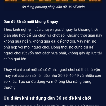
Áp dụng phương pháp dàn đề 36 số chẵn
Dàn đề 36 số nuôi khung 3 ngày
Theo kinh nghiệm của chuyên gia, 3 ngày là khoảng thời
gian phù hợp để lựa chọn và chốt số. Khoảng thời gian này
không quá ngắn, không quá dài để chờ đợi. Vậy nên, nó
phù hợp với mọi người chơi. Đồng thời, nó cũng đủ để
người chơi rút vốn một cách vừa phải, không gây áp lực tài
chính quá lớn.
Thay vì chỉ chơi một số cố định, người chơi có thể thử vận
may với các con số liên tiếp như 30-39, 40-49 và nhiều con
số khác. Tạo sự đa dạng và mở rộng khả năng trúng
thưởng.
Ưu điểm khi sử dụng dàn 36 số đề khi chốt