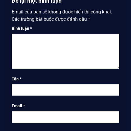
Để lại một bình luận
Email của bạn sẽ không được hiển thị công khai.
Các trường bắt buộc được đánh dấu
*
Bình luận
*
Tên
*
Email
*