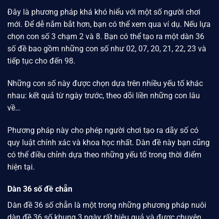
Đây là phương pháp khá khó hiểu với một số người chơi
mới. Để dễ nắm bắt hơn, bạn có thể xem qua ví dụ. Nếu lựa
chọn con số 3 chạm 2 và 8. Bạn có thể tạo ra một dàn 36
số đề bao gồm những con số như 02, 07, 20, 21, 22, 23 và
tiếp tục cho đến 98.
Những con số này được chọn dựa trên nhiều yếu tố khác
nhau: kết quả từ ngày trước, theo dõi liền những con lâu
về…
Phương pháp này cho phép người chơi tạo ra dãy số có
quy luật chính xác và khoa học nhất. Dàn đề này bạn cũng
có thể điều chỉnh dựa theo những yếu tố trong thời điểm
hiện tại.
Dàn 36 số đề chẵn
Dàn đề 36 số chẵn là một trong những phương pháp nuôi
dàn đề 36
số khung 3 ngày rất hiệu quả và được chuyên