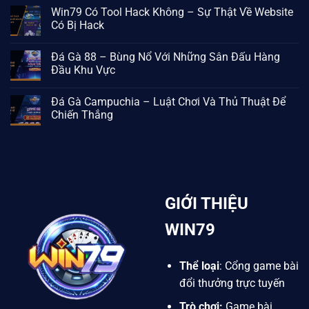
Win79 Có Tool Hack Không – Sự Thật Về Website
Có Bị Hack
Đá Gà 88 – Bùng Nổ Với Những Sân Đấu Hàng
Đầu Khu Vực
Đá Gà Campuchia – Luật Chơi Và Thủ Thuật Để
Chiến Thắng
GIỚI THIỆU
WIN79
Thể loại
: Cổng game bài
đổi thưởng trực tuyến
Trò chơi:
Game bài