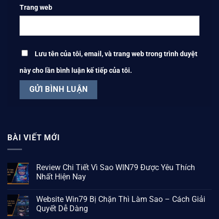
Trang web
Lưu tên của tôi, email, và trang web trong trình duyệt
này cho lần bình luận kế tiếp của tôi.
BÀI VIẾT MỚI
Review Chi Tiết Vì Sao WIN79 Được Yêu Thích
Nhất Hiện Nay
Website Win79 Bị Chặn Thì Làm Sao – Cách Giải
Quyết Dễ Dàng