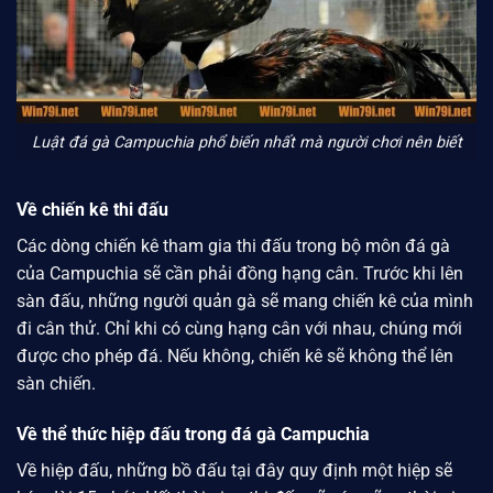
Luật đá gà Campuchia phổ biến nhất mà người chơi nên biết
Về chiến kê thi đấu
Các dòng chiến kê tham gia thi đấu trong bộ môn đá gà
của Campuchia sẽ cần phải đồng hạng cân. Trước khi lên
sàn đấu, những người quản gà sẽ mang chiến kê của mình
đi cân thử. Chỉ khi có cùng hạng cân với nhau, chúng mới
được cho phép đá. Nếu không, chiến kê sẽ không thể lên
sàn chiến.
Về thể thức hiệp đấu trong đá gà Campuchia
Về hiệp đấu, những bồ đấu tại đây quy định một hiệp sẽ