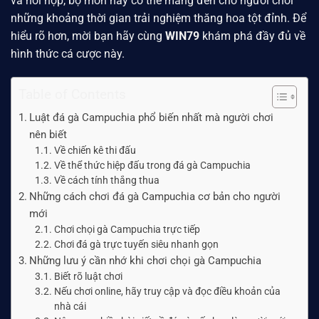
và hồi hộp, bộ môn này có thể mang đến cho người chơi
những khoảng thời gian trải nghiệm thăng hoa tột đỉnh. Để
hiểu rõ hơn, mời bạn hãy cùng
WIN79
khám phá đầy đủ về
hình thức cá cược này.
Table of Contents
Luật đá gà Campuchia phổ biến nhất mà người chơi
nên biết
Về chiến kê thi đấu
Về thể thức hiệp đấu trong đá gà Campuchia
Về cách tính thắng thua
Những cách chơi đá gà Campuchia cơ bản cho người
mới
Chơi chọi gà Campuchia trực tiếp
Chơi đá gà trực tuyến siêu nhanh gọn
Những lưu ý cần nhớ khi chơi chọi gà Campuchia
Biết rõ luật chơi
Nếu chơi online, hãy truy cập và đọc điều khoản của
nhà cái