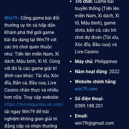
Trò chơi:
Game bài
truyền thống (Tiến lên
miền Nam, Xì dách, Xì
Win79
- Cổng game bài đổi
tố, Mậu binh), game
thưởng uy tín và hấp dẫn.
slots, bắn cá, các trò
Khám phá thế giới game
chơi dự đoán (Tài xỉu,
bài đa dạng tại Win79 với
Xóc đĩa, Bầu cua) và
các trò chơi quen thuộc
Live Casino.
như: Tiến lên miền Nam, Xì
dách, Mậu binh, Xì tố. Cùng
Máy chủ
: Philippines
với đó là các game giải trí
Năm hoạt động
: 2022
đỉnh cao khác: Tài xỉu, Xóc
Website chính hãng
:
đĩa, Bắn cá, Bầu cua, Live
win79.com
Casino chân thực và nhiều
hơn nữa. Truy cập website:
Số điện thoại:
https://moviequotes.uk.com/
0389.188.201
tải ngay Win79 để trải
Email:
nghiệm không gian giải trí
win79i@gmail.com
đẳng cấp và nhận thưởng