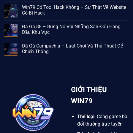
Win79 Có Tool Hack Không – Sự Thật Về Website
Có Bị Hack
Đá Gà 88 – Bùng Nổ Với Những Sân Đấu Hàng
Đầu Khu Vực
Đá Gà Campuchia – Luật Chơi Và Thủ Thuật Để
Chiến Thắng
GIỚI THIỆU
WIN79
Thể loại
: Cổng game bài
đổi thưởng trực tuyến