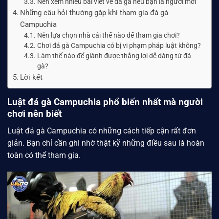
Nên xem nhiều bài viết về đá gà nếu bạn là người mới
Những câu hỏi thường gặp khi tham gia đá gà
Campuchia
Nên lựa chọn nhà cái thế nào để tham gia chơi?
Chơi đá gà Campuchia có bị vi phạm pháp luật không?
Làm thế nào để giành được thắng lợi dễ dàng từ đá
gà?
Lời kết
Luật đá gà Campuchia phổ biến nhất mà người
chơi nên biết
Luật
đá gà Campuchia
có những cách tiếp cận rất đơn
giản. Bạn chỉ cần ghi nhớ thật kỹ những điều sau là hoàn
toàn có thể tham gia.