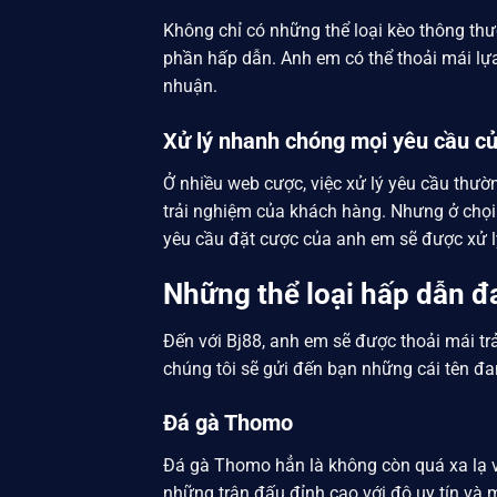
Không chỉ có những thể loại kèo thông thư
phần hấp dẫn. Anh em có thể thoải mái lựa
nhuận.
Xử lý nhanh chóng mọi yêu cầu củ
Ở nhiều web cược, việc xử lý yêu cầu thườ
trải nghiệm của khách hàng. Nhưng ở chọi 
yêu cầu đặt cược của anh em sẽ được xử lý 
Những thể loại hấp dẫn đ
Đến với Bj88, anh em sẽ được thoải mái trả
chúng tôi sẽ gửi đến bạn những cái tên đa
Đá gà Thomo
Đá gà Thomo hẳn là không còn quá xa lạ v
những trận đấu đỉnh cao với độ uy tín v