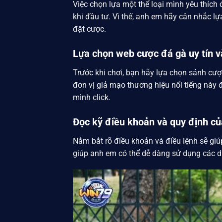
Việc chọn lựa một thể loại mình yêu thích
khi đầu tư. Vì thế, anh em hãy cân nhắc 
đặt cược.
Lựa chọn web cược đá gà uy tín 
Trước khi chơi, bạn hãy lựa chọn sảnh cư
đơn vị giả mạo thương hiệu nổi tiếng này đ
mình click.
Đọc kỹ điều khoản và quy định củ
Nắm bắt rõ điều khoản và điều lệnh sẽ giú
giúp anh em có thể dễ dàng sử dụng các d