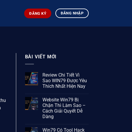
ĐĂNG NHẬP
ĐĂNG KÝ
BÀI VIẾT MỚI
Review Chi Tiết Vì
Sao WIN79 Được Yêu
Thích Nhất Hiện Nay
Website Win79 Bị
thu
Chặn Thì Làm Sao –
à
Cách Giải Quyết Dễ
Dàng
Win79 Có Tool Hack