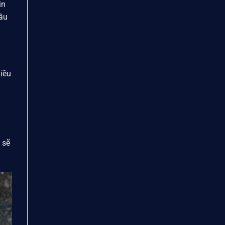
in
đầu
hiều
 sẽ