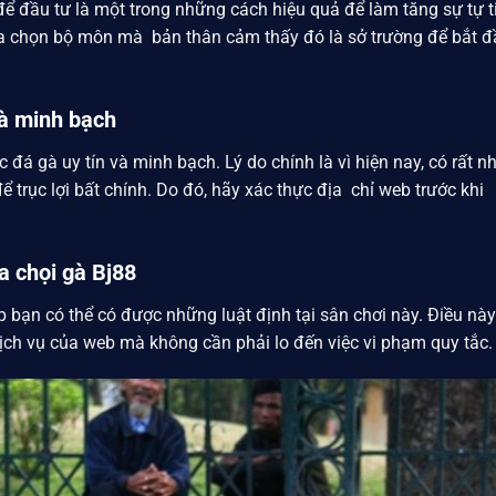
 để đầu tư là một trong những cách hiệu quả để làm tăng sự tự t
lựa chọn bộ môn mà bản thân cảm thấy đó là sở trường để bắt 
và minh bạch
ợc đá gà
uy tín và minh bạch. Lý do chính là vì hiện nay, có rất n
ể trục lợi bất chính. Do đó, hãy xác thực địa chỉ web trước khi
a chọi gà Bj88
p bạn có thể có được những luật định tại sân chơi này. Điều này
ịch vụ của web mà không cần phải lo đến việc vi phạm quy tắc.