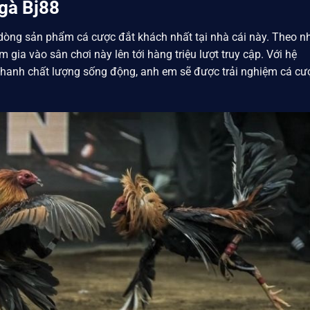
 gà Bj88
dòng sản phẩm cá cược đắt khách nhất tại nhà cái này. Theo n
gia vào sân chơi này lên tới hàng triệu lượt truy cập. Với hệ
thanh chất lượng sống động, anh em sẽ được trải nghiệm cá cư