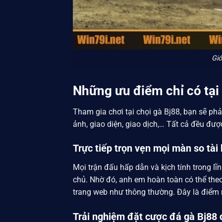
Giớ
Những ưu điểm chỉ có tại
Tham gia chơi tại chọi gà Bj88, bạn sẽ p
ảnh, giao diện, giao dịch,… Tất cả đều đư
Trực tiếp trọn vẹn mọi màn so tài 
Mọi trận đấu hấp dẫn và kịch tính trong lĩ
chủ. Nhờ đó, anh em hoàn toàn có thể the
trang web như thông thường. Đây là điểm
Trải nghiệm đặt cược đá gà Bj88