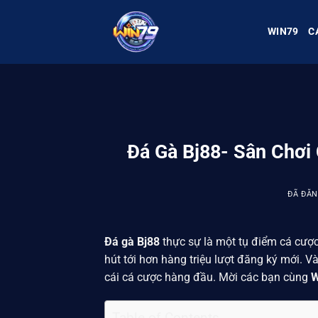
Chuyển
đến
WIN79
C
nội
dung
Đá Gà Bj88- Sân Chơi
ĐÃ ĐĂ
Đá gà Bj88
thực sự là một tụ điểm cá cượ
hút tới hơn hàng triệu lượt đăng ký mới. 
cái cá cược hàng đầu. Mời các bạn cùng
W