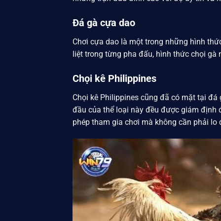
Đá gà cựa dao
Chơi cựa dao là một trong những hình thức
liệt trong từng pha đấu, hình thức chọi g
Chọi kê Philippines
Chọi kê Philippines cũng đã có mặt tại
đá 
đầu của thể loại này đều được giám định 
phép tham gia chơi mà không cần phải lo 