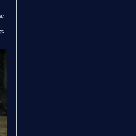
hư
ợc