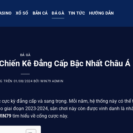
ASINO
XỔ SỐ
BẮN CÁ
ĐÁ GÀ
TIN TỨC
HƯỚNG DẪN
ĐÁ GÀ
 Chiến Kê Đẳng Cấp Bậc Nhất Châu Á
NG TRÊN
01/08/2024
BỞI
WIN79 ADMIN
c cực kỳ đẳng cấp và sang trọng. Mỗi năm, hệ thống này có thể 
Vào giai đoạn 2023-2024, sân chơi này còn được vinh danh là nh
IN79
tìm hiểu về cổng cược này.