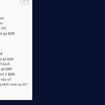
ính
áo
 thủ
đá gà Bj88
88
ọi gà Bj88
nh bạch
 gà Bj88
hơi ở Bj88
ẽ xảy ra?
g sảnh cược uy tín?