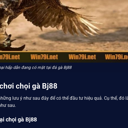
oại hấp dẫn đang có mặt tại đá gà Bj88
 chơi chọi gà Bj88
những lưu ý như sau đây để có thể đầu tư hiệu quả. Cụ thể, đó l
như sau.
ại chọi gà Bj88