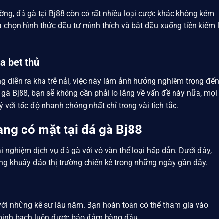
ờng, đá gà tại Bj88
còn có rất nhiều loại cược khác không kém
 chọn hình thức đầu tư mình thích và bắt đầu xuống tiền kiếm l
a bet thủ
ng diễn ra khá trễ nải, việc này làm ảnh hưởng nghiêm trọng đến
gà Bj88, bạn sẽ không cần phải lo lắng về vấn đề này nữa, mọi
với tốc độ nhanh chóng nhất chỉ trong vài tích tắc.
ang có mặt tại đá gà Bj88
i nghiệm dịch vụ đá gà với vô vàn thể loại hấp dẫn. Dưới đây,
ng khuấy đảo thị trường chiến kê trong những ngày gần đây.
ới những kê sư lâu năm. Bạn hoàn toàn có thể tham gia vào
à minh bạch luôn được bảo đảm hàng đầu.